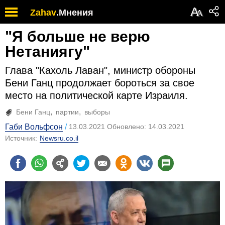
А
Zahav
.
Мнения
А
"Я больше не верю
Нетаниягу"
Глава "Кахоль Лаван", министр обороны
Бени Ганц продолжает бороться за свое
место на политической карте Израиля.
Бени Ганц
партии
выборы
Габи Вольфсон
13.03.2021 Обновлено: 14.03.2021
Источник:
Newsru.co.il