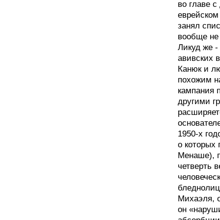
во главе с
еврейском
занял спис
вообще не
Ликуд же -
авивских 
Канюк и лю
похожим н
кампания 
другими г
расширяет
основател
1950-х год
о которых
Менаше), 
четверть 
человечес
бледнолиц
Михаэля, о
он «наруш