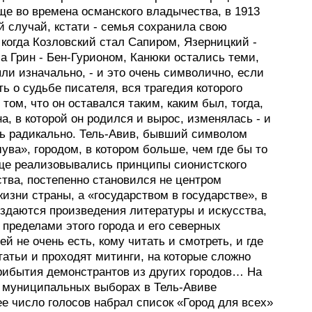
ще во времена османского владычества, в 1913
й случай, кстати - семья сохранила свою
когда Козловский стал Сапиром, Язерницкий -
а Грин - Бен-Гурионом, Канюки остались теми,
ли изначально, - и это очень символично, если
 о судьбе писателя, вся трагедия которого
 том, что он оставался таким, каким был, тогда,
на, в которой он родился и вырос, изменялась - и
ь радикально. Тель-Авив, бывший символом
ува», городом, в котором больше, чем где бы то
ще реализовывались принципы сионистского
тва, постепенно становился не центром
изни страны, а «государством в государстве», в
оздаются произведения литературы и искусства,
 пределами этого города и его северных
ей не очень есть, кому читать и смотреть, и где
атьи и проходят митинги, на которые сложно
рибытия демонстрантов из других городов… На
 муниципальных выборах в Тель-Авиве
е число голосов набрал список «Город для всех»