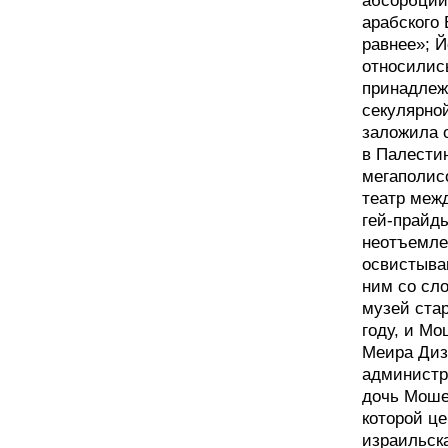
абсорбции
арабского 
равнее»; Й
относилис
принадлеж
секулярной
заложила 
в Палестин
мегаполис
театр межд
гей-прайды
неотъемле
освистыва
ним со сл
музей стар
году, и М
Меира Диз
администр
дочь Моше
которой це
израильска