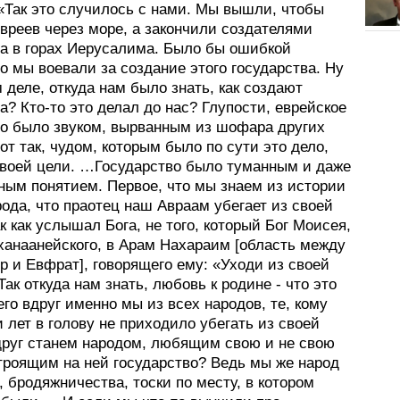
«Так это случилось с нами. Мы вышли, чтобы
вреев через море, а закончили создателями
ва в горах Иерусалима. Было бы ошибкой
то мы воевали за создание этого государства. Ну
 деле, откуда нам было знать, как создают
а? Кто-то это делал до нас? Глупости, еврейское
во было звуком, вырванным из шофара других
от так, чудом, которым было по сути это дело,
своей цели. …Государство было туманным и даже
ным понятием. Первое, что мы знаем из истории
ода, что праотец наш Авраам убегает из своей
к как услышал Бога, не того, который Бог Моисея,
 ханаанейского, в Арам Нахараим [область между
р и Евфрат], говорящего ему: «Уходи из своей
Так откуда нам знать, любовь к родине - что это
его вдруг именно мы из всех народов, те, кому
 лет в голову не приходило убегать из своей
друг станем народом, любящим свою и не свою
троящим на ней государство? Ведь мы же народ
 бродяжничества, тоски по месту, в котором