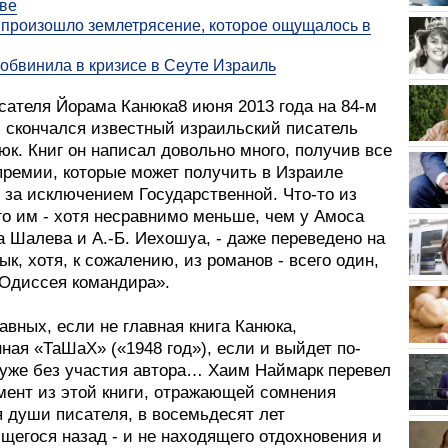
ве
 произошло землетрясение, которое ощущалось в
обвинила в кризисе в Сеуте Израиль
сателя Йорама Канюка8 июня 2013 года на 84-м
и скончался известный израильский писатель
к. Книг он написал довольно много, получив все
премии, которые может получить в Израиле
 за исключением Государственной. Что-то из
го им - хотя несравнимо меньше, чем у Амоса
 Шалева и А.‑Б. Иехошуа, - даже переведено на
ык, хотя, к сожалению, из романов - всего один,
 Одиссея командира».
авных, если не главная книга Канюка,
ная «ТаШаХ» («1948 год»), если и выйдет по-
о уже без участия автора… Хаим Наймарк перевел
мент из этой книги, отражающей сомнения
 души писателя, в восемьдесят лет
щегося назад - и не находящего отдохновения и