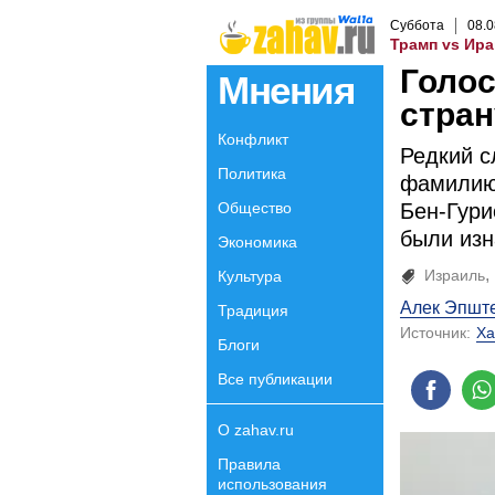
Суббота
08
.
0
Трамп vs Ира
Голос
Мнения
стран
Конфликт
Редкий с
Политика
фамилию:
Общество
Бен-Гури
были изн
Экономика
Израиль
Культура
Алек Эпшт
Традиция
Источник:
Ха
Блоги
Все публикации
О zahav.ru
Правила
использования