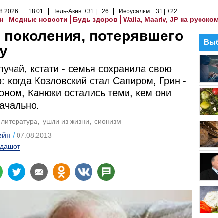
8
.
2026
18
:
01
Тель-Авив
+31
+26
Иерусалим
+31
+22
н
Модные новости
Будь здоров
Walla, Maariv, JP на русско
 поколения, потерявшего
Выб
у
лучай, кстати - семья сохранила свою
 когда Козловский стал Сапиром, Грин -
оном, Канюки остались теми, кем они
ачально.
литература
ушли из жизни
сионизм
ейн
07.08.2013
дашот