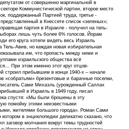
 депутатом от совершенно маргинальной в
 секторе Коммунистической партии, второе место
ок, поддержанный Партией труда, третье -
 представленный в Кнессете список «зеленых»;
 правящая партия в Израиле - получил на тель-
выборах лишь чуть более 6% голосов. Йорам
ди его круга хотели видеть весь Израиль
а Тель-Авив, но каждая новая избирательная
показывала им, что пропасть между ними и
руппами израильского общества всё
ся… При этом именно этот круг отцов-
ей строил прибывшим в конце 1940-х – начале
ов «собратьям» брезентовые и барачные поселки,
 писатель Сами Михаэль (урожденный Саллах
прибывший в Израиль в 1949 году, писал
века спустя: «Мы были брошены в эту
кую помойку этими неизвестными
ыми, жителями большого города». Роман Сами
 котором в энциклопедии деликатно сказано, что
ил заговор молчания вокруг темы трудностей