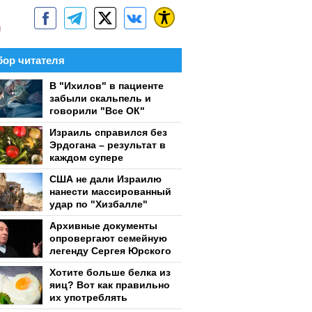
м
ор читателя
В "Ихилов" в пациенте
забыли скальпель и
говорили "Все ОК"
Израиль справился без
Эрдогана – результат в
каждом супере
США не дали Израилю
нанести массированный
удар по "Хизбалле"
Архивные документы
опровергают семейную
легенду Сергея Юрского
Хотите больше белка из
яиц? Вот как правильно
их употреблять