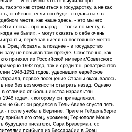
е были. …И если мы что-то выучили про
а, так это как стремиться к государству, а не как
ать, особенно, если оно будет создаваться в
дебном месте, как наше здесь, - это мы его
Эти слова - про «народ … тоски по месту, в
когда не были», - могут сказать о себе очень
мигранты, перебравшиеся на постоянное место
 в Эрец Исраэль, а позднее - в государство
и разу не побывав там прежде. Собственно, как
 кто приехал из Российской империи/Советского
римерно 1992 года, так и среди т.н. репатриантов
алии 1948-1951 годов, удвоивших еврейское
 Израиля, первое посещение Страны оказывалось
в нее без возможности отыграть назад. Однако
, в отличие от большинства израильтян
 1948 года», к которому он принадлежал,
м не был: он родился в Тель-Авиве спустя пять
уда - после учебы в Берлине, Праге и Гейдельберге
оду прибыл его отец, уроженец Тернополя Моше
ть будущего писателя, Сара Браверман, со
дителями прибыла из Бессарабии в Эрец