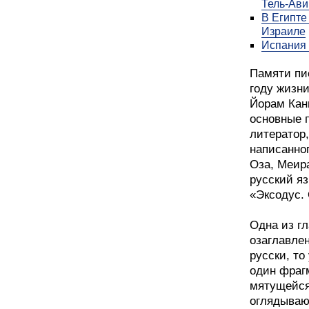
Тель-Ави
В Египте
Израиле
Испания 
Памяти пи
году жизн
Йорам Каню
основные 
литератор,
написанно
Оза, Меира
русский яз
«Эксодус.
Одна из гл
озаглавлен
русски, т
один фраг
мятущейся
оглядываю