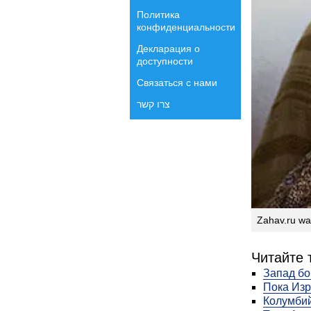
Политика
конфиденциальности
Декларация о
доступности
Связаться с нами
צרו קשר
Zahav.ru wal
Читайте 
Запад бо
Пока Изр
Колумбий