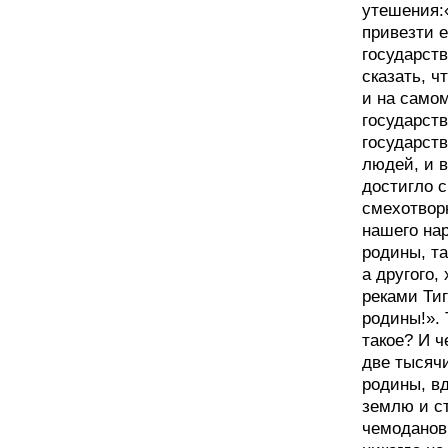
утешения:
привезти е
государст
сказать, ч
и на самом
государств
государст
людей, и в
достигло 
смехотвор
нашего нар
родины, та
а другого,
реками Тиг
родины!». 
такое? И ч
две тысячи
родины, в
землю и с
чемоданов,