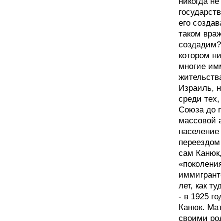
никогда н
государств
его создав
таком враж
создадим?»
котором ни
многие им
жительства
Израиль, н
среди тех,
Союза до п
массовой 
население
переездом 
сам Канюк
«поколения
иммигранто
лет, как т
- в 1925 г
Канюк. Ма
своими ро