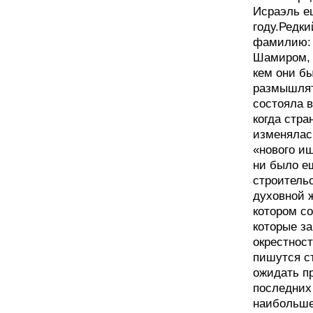
Исраэль е
году.Редки
фамилию: 
Шамиром, 
кем они бы
размышлять
состояла в
когда стра
изменялас
«нового иш
ни было е
строительс
духовной ж
котором с
которые за
окрестност
пишутся ст
ожидать п
последних
наибольше