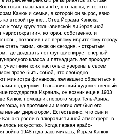
 в Израиле еврейских репатриантов из стран
Востока», назывался «Те, кто равны, и те, кто
орам Канюк и семья, в которой он вырос, явно
ь ко второй группе…Отец Йорама Канюка
ал к тому кругу тель-авивской либеральной
 «аристократии», которая, собственно, и
основы, позволившие первому ивритскому городу
е стать таким, каков он сегодня, - открытым
ом, где двадцать лет функционирует оперный
ународного класса и пятнадцать лет проходят
, участники коих настолько уверены в своем
мом праве быть собой, что свободно
ют министра финансов, желавшего обратиться к
овами поддержки. Тель-авивский художественный
ше государства Израиль, он возник еще в 1933
оше Канюк, помощник первого мэра Тель-Авива
енгофа, на протяжении многих лет был его
ативным директором. Естественно, что сын и
 Канюка росли в плюралистичной атмосфере, в
нилось искусство. Когда первая арабо-
я война 1948 года закончилась, Йорам Канюк