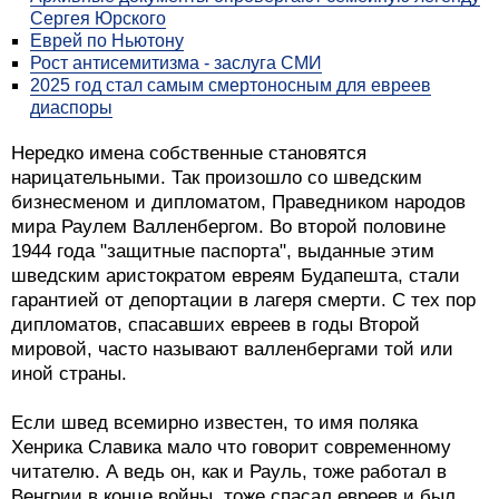
Сергея Юрского
Еврей по Ньютону
Рост антисемитизма - заслуга СМИ
2025 год стал самым смертоносным для евреев
диаспоры
Нередко имена собственные становятся
нарицательными. Так произошло со шведским
бизнесменом и дипломатом, Праведником народов
мира Раулем Валленбергом. Во второй половине
1944 года "защитные паспорта", выданные этим
шведским аристократом евреям Будапешта, стали
гарантией от депортации в лагеря смерти. С тех пор
дипломатов, спасавших евреев в годы Второй
мировой, часто называют валленбергами той или
иной страны.
Если швед всемирно известен, то имя поляка
Хенрика Славика мало что говорит современному
читателю. А ведь он, как и Рауль, тоже работал в
Венгрии в конце войны, тоже спасал евреев и был