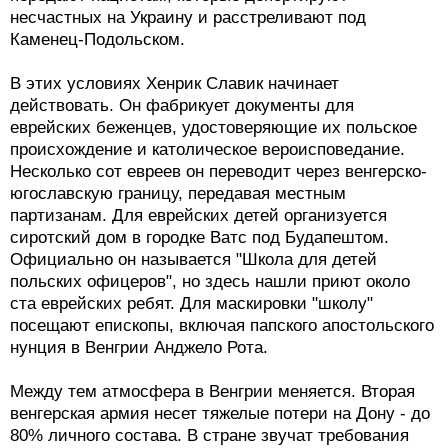
несчастных на Украину и расстреливают под
Каменец-Подольском.
В этих условиях Хенрик Славик начинает
действовать. Он фабрикует документы для
еврейских беженцев, удостоверяющие их польское
происхождение и католическое вероисповедание.
Несколько сот евреев он переводит через венгерско-
югославскую границу, передавая местным
партизанам. Для еврейских детей организуется
сиротский дом в городке Ватс под Будапештом.
Официально он называется "Школа для детей
польских офицеров", но здесь нашли приют около
ста еврейских ребят. Для маскировки "школу"
посещают епископы, включая папского апостольского
нунция в Венгрии Анджело Рота.
Между тем атмосфера в Венгрии меняется. Вторая
венгерская армия несет тяжелые потери на Дону - до
80% личного состава. В стране звучат требования