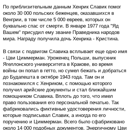
По приблизительным данным Хенрик Славик помог
около 30 000 польских беженцев, оказавшихся в
Венгрии, в том числе 5 000 евреев, которых он
буквально спас от смерти. В январе 1977 года "Яд
Вашем" присудил ему звание Праведника народов
мира. Награду получила дочь Хенрика - Кристина.
В связи с подвигом Славика всплывает еще одно имя
- Цви Циммерман. Уроженец Польши, выпускник
Ягеллонского университета в Кракове, во время
войны он попал в гетто, но сумел бежать и добраться
до Будапешта в октябре 1943 года. Там он и
познакомился с Хенриком, с помощью которого
получил арийские документы и стал ближайшим
помощником Славика. Вплоть до того, что имел
право пользования его персональной печатью. Так
фабриковались фиктивные удостоверения личности,
которые подписывал Славик, а иногда по его
поручению и Циммерман. Всего было сфабриковано
около 14 000 подобных документов. Энергичному Цви