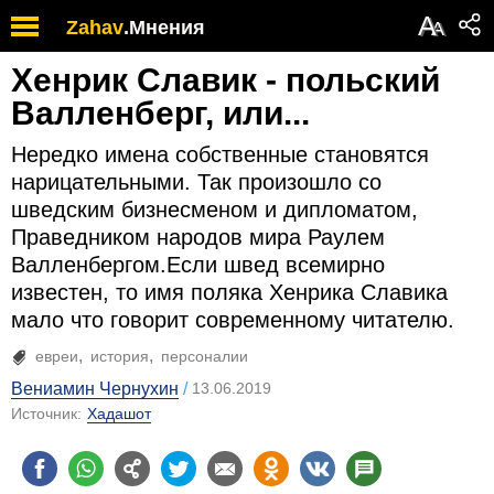
А
Zahav
.
Мнения
А
Хенрик Славик - польский
Валленберг, или...
Нередко имена собственные становятся
нарицательными. Так произошло со
шведским бизнесменом и дипломатом,
Праведником народов мира Раулем
Валленбергом.Если швед всемирно
известен, то имя поляка Хенрика Славика
мало что говорит современному читателю.
евреи
история
персоналии
Вениамин Чернухин
13.06.2019
Источник:
Хадашот