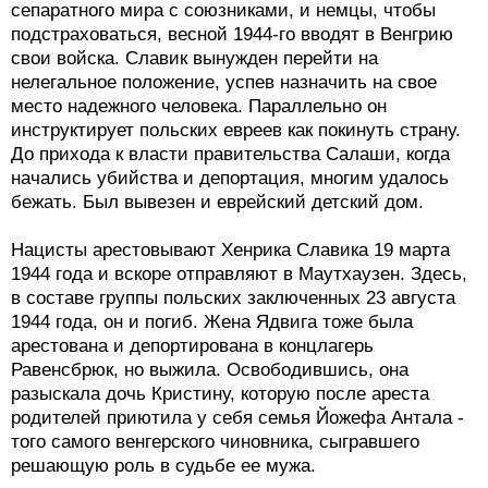
сепаратного мира с союзниками, и немцы, чтобы
подстраховаться, весной 1944-го вводят в Венгрию
свои войска. Славик вынужден перейти на
нелегальное положение, успев назначить на свое
место надежного человека. Параллельно он
инструктирует польских евреев как покинуть страну.
До прихода к власти правительства Салаши, когда
начались убийства и депортация, многим удалось
бежать. Был вывезен и еврейский детский дом.
Нацисты арестовывают Хенрика Славика 19 марта
1944 года и вскоре отправляют в Маутхаузен. Здесь,
в составе группы польских заключенных 23 августа
1944 года, он и погиб. Жена Ядвига тоже была
арестована и депортирована в концлагерь
Равенсбрюк, но выжила. Освободившись, она
разыскала дочь Кристину, которую после ареста
родителей приютила у себя семья Йожефа Антала -
того самого венгерского чиновника, сыгравшего
решающую роль в судьбе ее мужа.