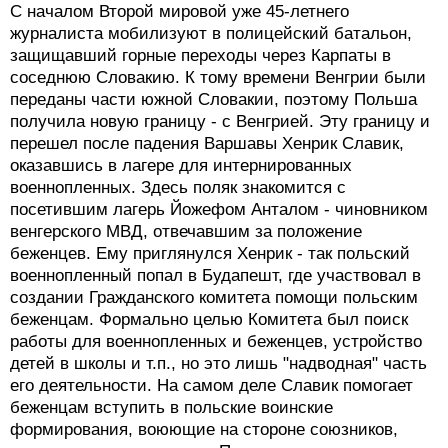
С началом Второй мировой уже 45-летнего
журналиста мобилизуют в полицейский батальон,
защищавший горные переходы через Карпаты в
соседнюю Словакию. К тому времени Венгрии были
переданы части южной Словакии, поэтому Польша
получила новую границу - с Венгрией. Эту границу и
перешел после падения Варшавы Хенрик Славик,
оказавшись в лагере для интернированных
военнопленных. Здесь поляк знакомится с
посетившим лагерь Йожефом Анталом - чиновником
венгерского МВД, отвечавшим за положение
беженцев. Ему приглянулся Хенрик - так польский
военнопленный попал в Будапешт, где участвовал в
создании Гражданского комитета помощи польским
беженцам. Формально целью Комитета был поиск
работы для военнопленных и беженцев, устройство
детей в школы и т.п., но это лишь "надводная" часть
его деятельности. На самом деле Славик помогает
беженцам вступить в польские воинские
формирования, воюющие на стороне союзников,