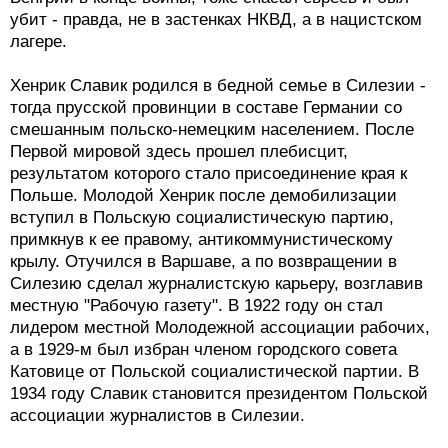
убит - правда, не в застенках НКВД, а в нацистском
лагере.
Хенрик Славик родился в бедной семье в Силезии -
тогда прусской провинции в составе Германии со
смешанным польско-немецким населением. После
Первой мировой здесь прошел плебисцит,
результатом которого стало присоединение края к
Польше. Молодой Хенрик после демобилизации
вступил в Польскую социалистическую партию,
примкнув к ее правому, антикоммунистическому
крылу. Отучился в Варшаве, а по возвращении в
Силезию сделал журналистскую карьеру, возглавив
местную "Рабочую газету". В 1922 году он стал
лидером местной Молодежной ассоциации рабочих,
а в 1929-м был избран членом городского совета
Катовице от Польской социалистической партии. В
1934 году Славик становится президентом Польской
ассоциации журналистов в Силезии.