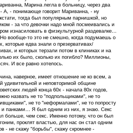
ариванна, Марина легла в больницу, через два
 - А, - понимающе говорит Мариванна, - ну
 кстати, тогда был популярным парнишкой, но
ком - за что девочки надо мной посмеивались и
ором изнасиловать в физкультурной раздевалке…
 Но вообще-то это не смешно, когда подумаешь о
, которые едва знали о презервативах/
ивах, и которых терзали потом в клиниках и на
лько их было, сколько их погибло? Миллионы,
сяч. И все равно хотелось.
чина, наверное, имеет отношение не ко всем, а
той удивительной и неповторимой общине
ветских людей конца 60х - начала 80х годов,
жно назвать не то "подпольщиками", не то
ивщиками", не то "неформалами", не то попросту
 и панками… Я был одним из них, я знаю. Секс
л больше, чем секс. Именно потому, что он был
гоним, проклят властью, для нас он стал одним
в - не скажу "борьбы", скажу скромнее -