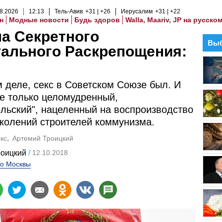
8
.
2026
12
:
13
Тель-Авив
+31
+26
Иерусалим
+31
+22
н
Модные новости
Будь здоров
Walla, Maariv, JP на русско
а Секретного
Выб
ального Раскрепощения:
 деле, секс в Советском Союзе был. И
е только целомудренный,
льский", нацеленный на воспроизводство
колений строителей коммунизма.
кс
Артемий Троицкий
роицкий
12.10.2018
о Москвы