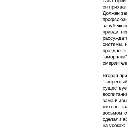
санатории
он прихва
Должен зая
профсоюзн
зарубежном
правда, не
рассуждат
системы, н
праздность
"аморалка"
омерзитель
Вторая при
"запретный
существует
воспитания
заманчивы
жительства
восьмом к
сделали а
на уроках: