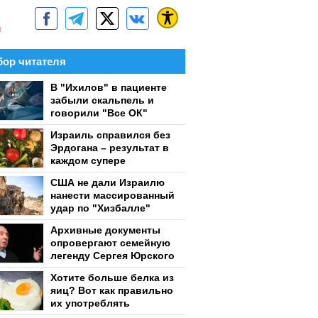
м
ор читателя
В "Ихилов" в пациенте
забыли скальпель и
говорили "Все ОК"
Израиль справился без
Эрдогана – результат в
каждом супере
США не дали Израилю
нанести массированный
удар по "Хизбалле"
Архивные документы
опровергают семейную
легенду Сергея Юрского
Хотите больше белка из
яиц? Вот как правильно
их употреблять