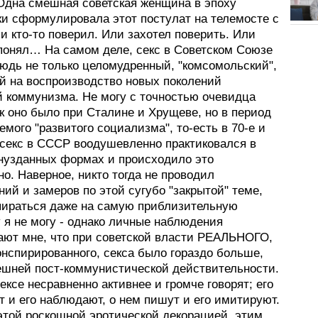
 Одна смешная советская женщина в эпоху
ки сформулировала этот постулат на телемосте с
и кто-то поверил. Или захотел поверить. Или
 понял… На самом деле, секс в Советском Союзе
нюдь не только целомудренный, "комсомольский",
й на воспроизводство новых поколений
й коммунизма. Не могу с точностью очевидца
ак оно было при Сталине и Хрущеве, но в период
емого "развитого социализма", то-есть в 70-е и
 секс в СССР воодушевленно практиковался в
нузданных формах и происходило это
о. Наверное, никто тогда не проводил
ий и замеров по этой сугубо "закрытой" теме,
пираться даже на самую приблизительную
 я не могу - однако личные наблюдения
ают мне, что при советской власти РЕАЛЬНОГО,
онспирированного, секса было гораздо больше,
ешней пост-коммунистической действительности.
ексе несравненно активнее и громче говорят; его
 и его наблюдают, о нем пишут и его имитируют.
 этой роскошной эротической декорацией, этим