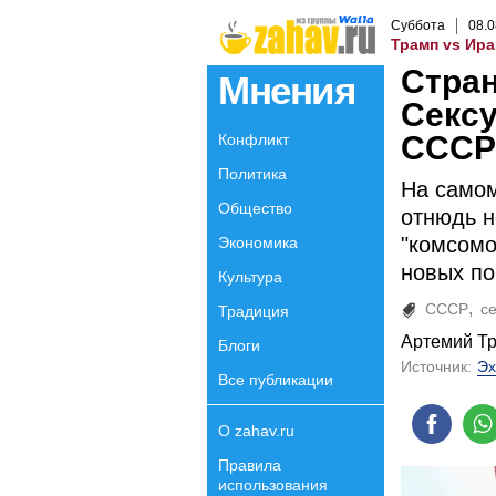
Суббота
08
.
0
Трамп vs Ира
Стран
Мнения
Сексу
СССР
Конфликт
Политика
На самом
Общество
отнюдь н
"комсомо
Экономика
новых по
Культура
СССР
се
Традиция
Артемий Т
Блоги
Источник:
Эх
Все публикации
О zahav.ru
Правила
использования