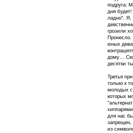
подруга: М
дня будет!
ладно". Я,
девственни
грозили х
Пронесло.
юных девах
контрацепт
дому… Ско
десятки ты
Третья при
только к 
молодых со
которых мо
"альтернат
хиппарями
для нас бы
запрещен, 
из символо