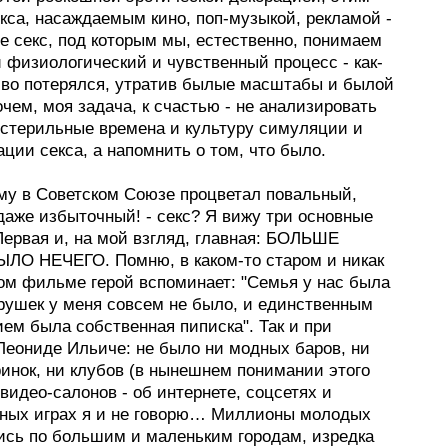
кса, насаждаемым кино, поп-музыкой, рекламой -
е секс, под которым мы, естественно, понимаем
 физиологический и чувственный процесс - как-
иво потерялся, утратив былые масштабы и былой
очем, моя задача, к счастью - не анализировать
стерильные времена и культуру симуляции и
ции секса, а напомнить о том, что было.
ему в Советском Союзе процветал повальный,
даже избыточный! - секс? Я вижу три основные
Первая и, на мой взгляд, главная: БОЛЬШЕ
ЛО НЕЧЕГО. Помню, в каком-то старом и никак
ком фильме герой вспоминает: "Семья у нас была
грушек у меня совсем не было, и единственным
ем была собственная пиписка". Так и при
Леониде Ильиче: не было ни модных баров, ни
ринок, ни клубов (в нынешнем понимании этого
 видео-салонов - об интернете, соцсетях и
ных играх я и не говорю… Миллионы молодых
ись по большим и маленьким городам, изредка