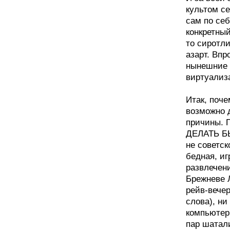
культом се
сам по себ
конкретный
то сиротл
азарт. Впр
нынешние 
виртуализа
Итак, поч
возможно 
причины. 
ДЕЛАТЬ БЫ
не советс
бедная, и
развлечени
Брежневе 
рейв-вече
слова), ни
компьютер
пар шатал