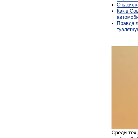
О каких 
Как в Со
автомоб
Правда л
туалетну
Среди тех,