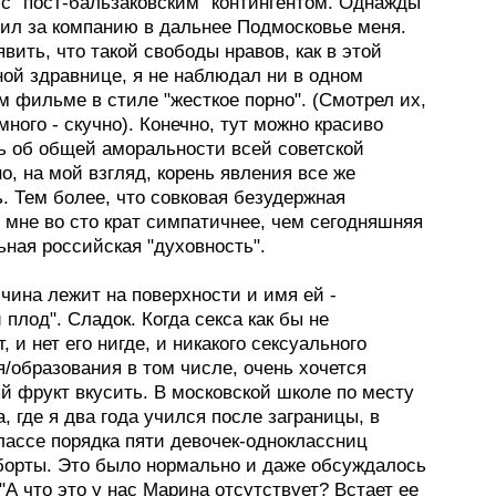
 с "пост-бальзаковским" контингентом. Однажды
тил за компанию в дальнее Подмосковье меня.
вить, что такой свободы нравов, как в этой
ой здравнице, я не наблюдал ни в одном
 фильме в стиле "жесткое порно". (Смотрел их,
много - скучно). Конечно, тут можно красиво
ь об общей аморальности всей советской
о, на мой взгляд, корень явления все же
. Тем более, что совковая безудержная
 мне во сто крат симпатичнее, чем сегодняшняя
ная российская "духовность".
чина лежит на поверхности и имя ей -
 плод". Сладок. Когда секса как бы не
, и нет его нигде, и никакого сексуального
/образования в том числе, очень хочется
й фрукт вкусить. В московской школе по месту
, где я два года учился после заграницы, в
лассе порядка пяти девочек-одноклассниц
борты. Это было нормально и даже обсуждалось
 "А что это у нас Марина отсутствует? Встает ее