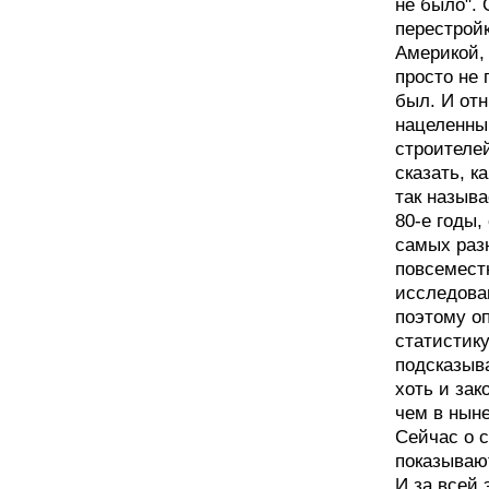
не было".
перестрой
Америкой, 
просто не
был. И от
нацеленны
строителе
сказать, к
так называ
80-е годы,
самых раз
повсеместн
исследован
поэтому о
статистику
подсказыв
хоть и зак
чем в нын
Сейчас о с
показывают
И за всей