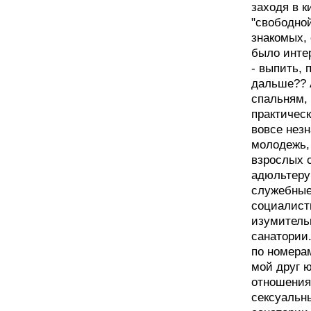
заходя в к
"свободной
знакомых, 
было инте
- выпить, 
дальше?? А
спальням,
практичес
вовсе нез
молодежь, 
взрослых с
адюльтеру 
служебные
социалист
изумитель
санатории
по номерам
мой друг 
отношения
сексуальн