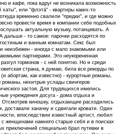
ино и кафе, пока вдруг не возникала возможность
 хаты", или "флэтá" - квартиры каких-то
откуда временно свалили "предки", и где можно
ресно провести время в компании себе подобных
послушать актуальную музыку, потанцевать. А
 дальше - то самое: парочки расходятся по
 гостиным и ванным комнатам. Секс был
ки неизбежен - иногда с мало знакомыми или
накомыми партнерами. Это неукорененная
разгул гормонов - с ней понятно. Но и среди
оветская страна, я думаю, била все рекорды по
(и абортам, как известно) - курортные романы,
 романы, нехитрые услады свингеров
ического застоя. Для трудящихся имелись
ные учреждения досуга - дома отдыха и
. Отсмотрев киношку, отдыхающие расходились
, доставали заначку и сдвигали кровати. Один
юности, впоследствии известный артист, любил
 с женщинами намного старше себя и в поисках
ых приключений специально брал путевки в