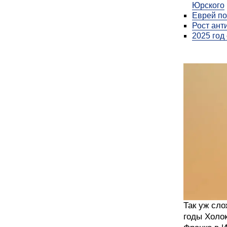
Юрского
Еврей по
Рост ант
2025 год
Так уж сло
годы Холок