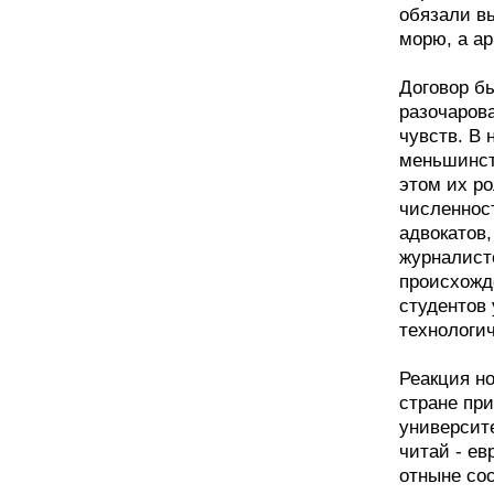
обязали в
морю, а ар
Договор б
разочаров
чувств. В
меньшинст
этом их р
численност
адвокатов
журналист
происхожд
студентов
технологи
Реакция н
стране пр
университ
читай - ев
отныне сос