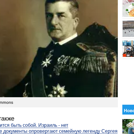
ommons
также
ится быть собой. Израиль - нет
 документы опровергают семейную легенду Сергея