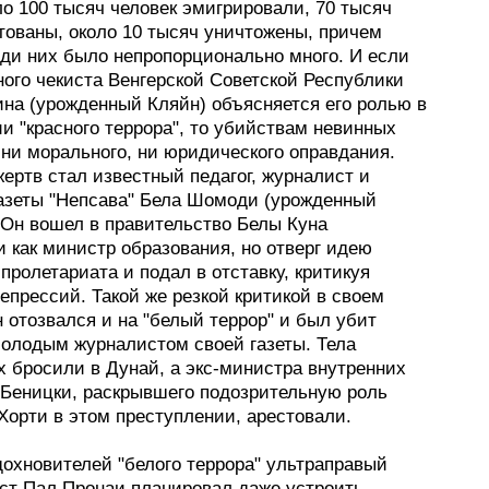
о 100 тысяч человек эмигрировали, 70 тысяч
тованы, около 10 тысяч уничтожены, причем
еди них было непропорционально много. И если
ного чекиста Венгерской Советской Республики
ина (урожденный Кляйн) объясняется его ролью в
и "красного террора", то убийствам невинных
 ни морального, ни юридического оправдания.
ертв стал известный педагог, журналист и
газеты "Непсава" Бела Шомоди (урожденный
 Он вошел в правительство Белы Куна
 как министр образования, но отверг идею
пролетариата и подал в отставку, критикуя
епрессий. Такой же резкой критикой в своем
 отозвался и на "белый террор" и был убит
молодым журналистом своей газеты. Тела
х бросили в Дунай, а экс-министра внутренних
 Беницки, раскрывшего подозрительную роль
Хорти в этом преступлении, арестовали.
дохновителей "белого террора" ультраправый
ст Пал Пронаи планировал даже устроить