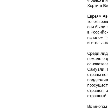
Франко в 
Хорти в Ве
Евреям Авс
точек зрен
они были 
в Российс
началом П
и столь то
Среди лид
немало евр
основател
Самуэли. 
страны не
поддержив
просущест
страшен, а
страшный 
Во многом