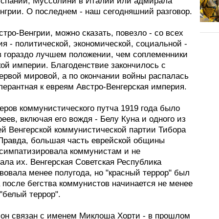
Испании, Муссолини в Италии или адмирала
нгрии. О последнем - наш сегодняшний разговор.
тро-Венгрии, можно сказать, повезло - со всех
ия - политической, экономической, социальной -
в гораздо лучшем положении, чем соплеменники
кой империи. Благоденствие закончилось с
ервой мировой, а по окончании войны распалась
лерантная к евреям Австро-Венгерская империя.
еров коммунистического путча 1919 года было
еев, включая его вождя - Белу Куна и одного из
ей Венгерской коммунистической партии Тибора
Правда, большая часть еврейской общины
 симпатизировала коммунистам и не
ала их. Венгерская Советская Республика
вовала менее полугода, но "красный террор" был
 после бегства коммунистов начинается не менее
"белый террор".
 он связан с именем Миклоша Хорти - в прошлом