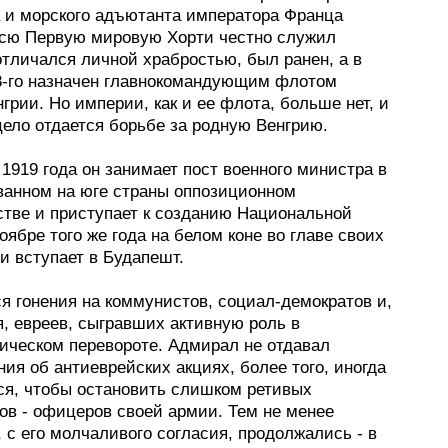
 и морского адъютанта императора Франца
сю Первую мировую Хорти честно служил
отличался личной храбростью, был ранен, а в
8-го назначен главнокомандующим флотом
грии. Но империи, как и ее флота, больше нет, и
цело отдается борьбе за родную Венгрию.
1919 года он занимает пост военного министра в
анном на юге страны оппозиционном
стве и приступает к созданию Национальной
оябре того же года на белом коне во главе своих
и вступает в Будапешт.
я гонения на коммунистов, социал-демократов и,
, евреев, сыгравших активную роль в
ическом перевороте. Адмирал не отдавал
ия об антиеврейских акциях, более того, иногда
я, чтобы остановить слишком ретивых
ов - офицеров своей армии. Тем не менее
 с его молчаливого согласия, продолжались - в