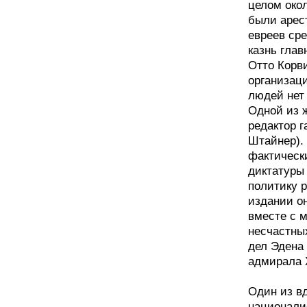
целом окол
были арес
евреев ср
казнь глав
Отто Корв
организаци
людей нет
Одной из ж
редактор 
Штайнер).
фактически
диктатуры 
политику р
издании он
вместе с 
несчастны
дел Эдена
адмирала 
Один из в
национали