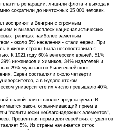
ыплатить репарации, лишили флота и выхода к
мию сократили до ничтожных 35 000 человек.
ыл воспринят в Венгрии с огромным
анием и вызвал всплеск националистических
 новых границах наиболее заметным
вом - около 5% населения - стали евреи. При
оль в жизни страны была несопоставима с
ью. К 1921 году 60% венгерских врачей, 51%
, 39% инженеров и химиков, 34% издателей и
ов и 29% музыкантов были еврейского
ения. Евреи составляли около четверти
 университетов, а в Будапештском
ческом университете их число превышало 40%.
овой правой элиты вполне предсказуема. В
инимается закон, ограничивающий прием в
еты "политически неблагонадежных элементов",
реев. Процентная норма для еврейских студентов
тавляет 5%. Из страны начинается отток