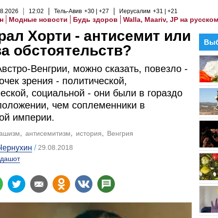
8
.
2026
12
:
02
Тель-Авив
+30
+27
Иерусалим
+31
+21
н
Модные новости
Будь здоров
Walla, Maariv, JP на русско
ал Хорти - антисемит или
Выб
а обстоятельств?
встро-Венгрии, можно сказать, повезло -
точек зрения - политической,
еской, социальной - они были в гораздо
оложении, чем соплеменники в
ой империи.
ашизм
антисемитизм
история
Венгрия
Чернухин
29.08.2018
дашот