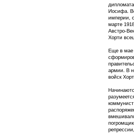
дипломата
Иосифа. В
империи, 
марте 191
Австро-Вен
Хорти все
Еще в мае 
сформиров
правитель
армии. В н
войск Хорт
Начинаютс
разумеется
коммунист
распоряжен
вмешивалс
погромщик
репрессии,