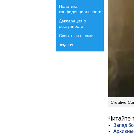
Политика
конфиденциальности
Декларация о
доступности
Связаться с нами
צרו קשר
Creative C
Читайте 
Запад бо
Архивные