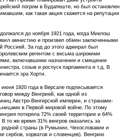
врейский погром в Будапеште, но был остановлен
имавшим, как такая акция скажется на репутации
должался до ноября 1921 года, когда Миклош
явил амнистию и произвел обмен заключенными
й Россией. За год до этого адмирал был
королевским регентом с весьма широкими
ями, включавшими назначение и смещение
нистра, созыв и роспуск парламента и т.д. В
инается эра Хорти.
о июня 1920 года в Версале подписывается
говор между Венгрией, как одной из
мниц Австро-Венгерской империи, и странами-
ьницами в Первой мировой войне. По этому
Венгрия потеряла 72% своей территории и 64%
 В то же время 31% венгров оказались за
 родной страны (в Румынии, Чехословакии и
е сербов, хорватов и словенцев). Венгрию