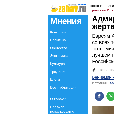
Пятница
07
.
0
Трамп vs Ира
Адмир
Мнения
жертв
Конфликт
Евреям А
Политика
со всех 
Общество
экономич
лучшем п
Экономика
Российск
Культура
евреи
ф
Традиция
Вениамин 
Блоги
Источник:
Ха
Все публикации
О zahav.ru
Правила
использования